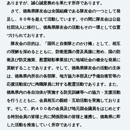
ありますが、誠心誠意務めを果たす所存であります。
さて、徳島県隊友会は全国組織である隊友会の一つとして発
足し、６０年を超えて活動しています。その間に隊友会は公益
社団法人に移行し、徳島県隊友会の活動もその一環として位置
づけられております。
隊友会の目的は、「国民と自衛隊とのかけ橋」として、相互
の理解を深めるとともに、防衛意識の普及高揚に努め、国の防
衛及び防災施策、慰霊顕彰事業並びに地域社会の健全な発展に
貢献することであります。そして、徳島県隊友会の活動の主体
は、徳島県内所在の各部隊、地方協力本部及び予備自衛官等の
応援活動並びに殉職隊員に対する慰霊活動であります。また、
徳島県内の各自治体が実施する防災訓練等への協力・支援活動
を行うとともに、会員相互の親睦・互助活動を実施しておりま
す。そして、約４００名の会員及び地元国会議員をはじめとす
る特別会員の皆様と共に関係団体の皆様と連携し、徳島県に即
した活動を推進していく所存であります。